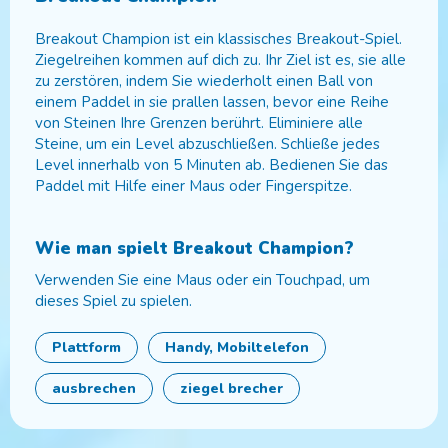
Breakout Champion ist ein klassisches Breakout-Spiel.
Ziegelreihen kommen auf dich zu. Ihr Ziel ist es, sie alle
zu zerstören, indem Sie wiederholt einen Ball von
einem Paddel in sie prallen lassen, bevor eine Reihe
von Steinen Ihre Grenzen berührt. Eliminiere alle
Steine, um ein Level abzuschließen. Schließe jedes
Level innerhalb von 5 Minuten ab. Bedienen Sie das
Paddel mit Hilfe einer Maus oder Fingerspitze.
Wie man spielt
Breakout Champion
?
Verwenden Sie eine Maus oder ein Touchpad, um
dieses Spiel zu spielen.
Plattform
Handy, Mobiltelefon
ausbrechen
ziegel brecher