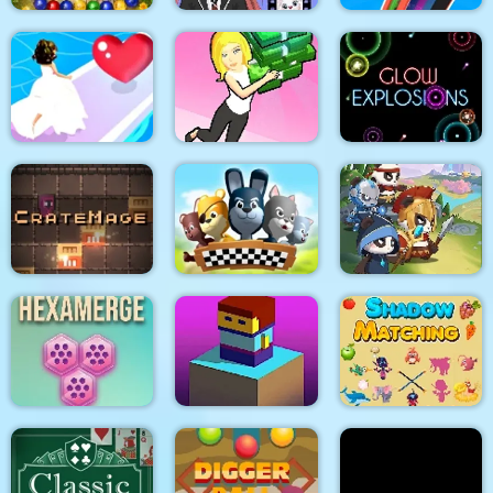
Marbles Garden
MY CUTE PET
Repair It
Bridal Race 3D
Idle Fashion Shop
Glow Explosions !
CrateMage
Rebel Gamio
Panda Legend
Shadow Matching