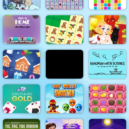
Troll Face Quest:
Video Memes and TV
Mahjong Connect
Shows: Part 1
Deluxe
Hyper Swiper
My Home Design
Dreams
KrisMas Tiles
11 Kisses
Jewel Christmas
Hangman With
Mania
Ice Breaker
Buddies