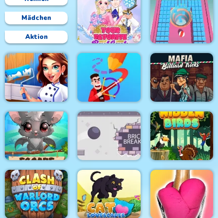
Mädchen
Aktion
Your Favorite Royal
Couple
Holeminator
Home House Painter
Drawmaster
Mafia Billiard Tricks
Beautiful Little Bat
Escape
Brick Breaker
Hidden Birds