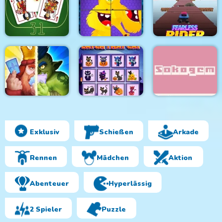
Color Fill
Yarn Untangled
Bubble Fall
Thirty One
Monsters Rotate
Fearless Rider
Exklusiv
Schießen
Arkade
Clash Of Warriors
Catch That Cat
Sokogem
Rennen
Mädchen
Aktion
Abenteuer
Hyperlässig
2 Spieler
Puzzle