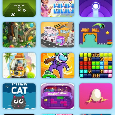
365 Solitaire Gold 12
in 1
Lof Math Shooter
Shuigo
Kings and Queens
Tic Tac Toe Mania
Solitaire Tripeaks
Ripple Jump
Hidden Candies
Parking Mania
Jump Ball Adventures
Impostors vs
KIDS CAR PUZZLE
Zombies: Survival
1010 Golden Trophies