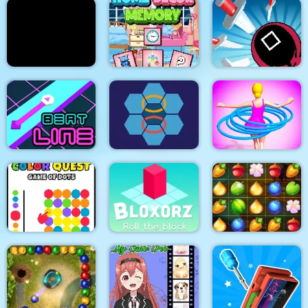
Milk For Cat
EG Magical Blox
Bouncing Egg
Puzzlez
Home Decor Memory
Knife attack
Beat Line
Hexa Stapler
Hula Hoops Rush
Color Quest Colors
Bloxorz Roll the
Game
Block
Forest Mania