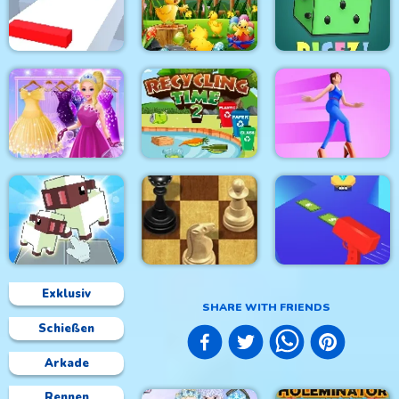
Stick Duel : Medieval
Bounce And Collect
Wars
HideNSeek3D
Shift io
Find Unique Chick
Dicez!
Cinderella Dress Up
Recycling Time 2
Super Heels
Exklusiv
SHARE WITH FRIENDS
Schießen
Voxel Merge 3D
Master Chess
Cash Gun Rush
Arkade
Rennen