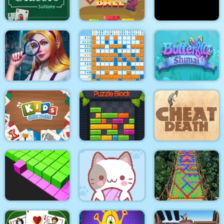
HEXAMERGE
Keep Jump to Sky
Kids Learning Game
Classic Solitaire
Digger Ball 2
Butcher Warehouse
Hidden Objects: Brain
Teaser
Classic Nonogram
Butterfly Shimai
Kids Cute Pairs
Puzzle Block
Cheat Death