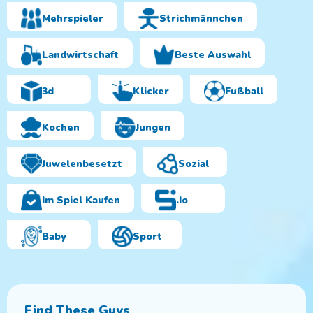
Mehrspieler
Strichmännchen
Landwirtschaft
Beste Auswahl
3d
Klicker
Fußball
Kochen
Jungen
Juwelenbesetzt
Sozial
Im Spiel Kaufen
.io
Baby
Sport
Find These Guys