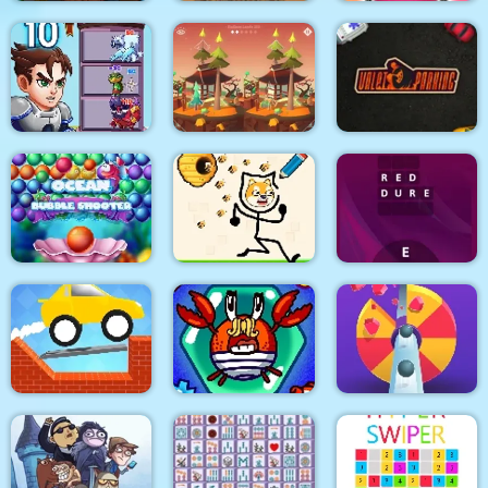
Clash of Warlord
Orcs
Cat Lovescapes
Drop & Squish
Hero Tower Wars
Hidden Lands
Valet Parking
Ocean Bubble
Shooter
Protect My Dog
Wording
Draw Car Road
Crab & Fish
Color Pop 3D