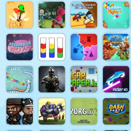
Squid
Knock Em
Challenge
Mob Control
Dig This
All
Survival 456
Treasure
Squid Hook
But It
Bubble
Hunter
Game
Impostor
Fight IO
Water
Might And
Stumble
Sorting
States
Magic
Boys Match
Puzzle
Battle
Armies
Snake io
war
ArmedForces.io
AgarPaper.io
Rider.io