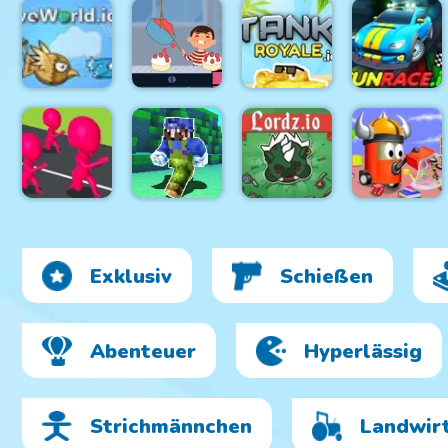
Heroes
BattleDudes.io
Towers
YORG.io 3
Dash Party
Cake &
Candy
Business
EvoWorld.io
Tycoon
tankroyale.io
FunRace.io
Super Craft
Dust
Exklusiv
Schießen
Crowd City
Bros Runner
Lordz.io
Buster.io
Abenteuer
Hyperlässig
Strichmännchen
Landwir