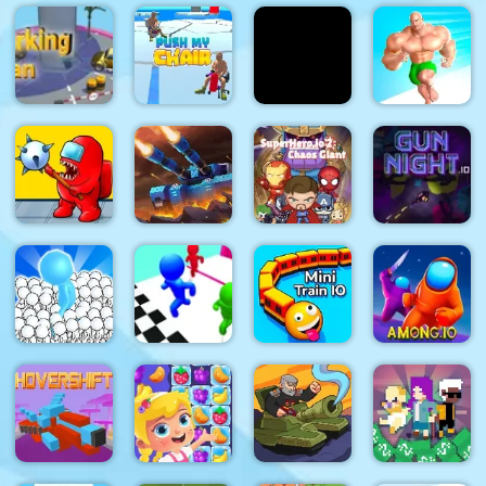
Masha and
the Bear:
Honey
Sausage
Meadows
Imperor.io
pickers
Run
Parking
Push My
Snowball
Muscles
Man
Chair
Racing
Rush
SuperHero.io
2 Chaos
GUN
Impostor.io
TankWar.io
Giant
NIGHT.IO
Merge And
Stickman
Invade
Race 3D
Mini Train io
Among.io