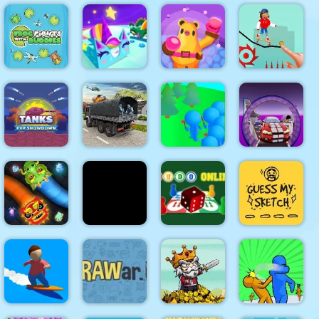
Mini Golf
Eat.io
Draw Race
Club
Online
shapez.io
io
Frog Fights
With
I'm a
Buddies
Paint.IO
Sumo.io
skateman
Army
Machine
Elon Cars :
Tanks PVP
Transporter
Crowd
Online Sky
Showdown
Truck
Lumberjack
Stunt
Slither
Swipe
Guess My
Dragon.io
Runner
Ludo Online
Sketch