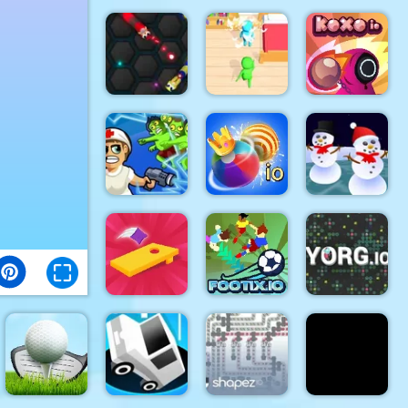
Hangman
Tanks Zone
With
io
Buddies
Monsters.io
Wormo.io
PillowBattle.io
Koxo.io
Zombie
Bumper Ball
Royale.io
io
Snowwars.io
Corn Hole
3D
Footix.io
YORG.io