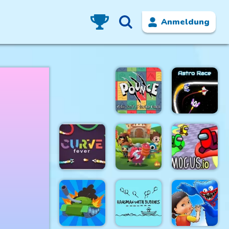
Anmeldung
Pounce.sh
Astro Race
Curve Fever
Pro
Poke.io
Amogus.io