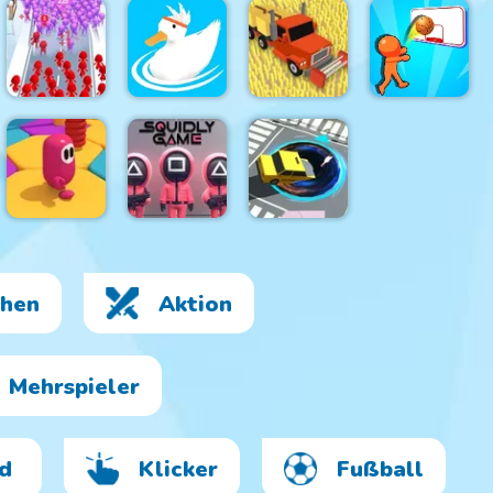
Raid
Heroes:
Sword and
FlipSurf.io
DRAWar.io
Magic
Slap & Run
Basket
Crowd City 2
Ducklings.io
Farmers.io
Battle
Squidly
Black
hen
Aktion
Fall Beans
Game
Hole.io
Mehrspieler
d
Klicker
Fußball